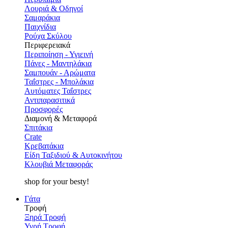
Λουριά & Οδηγοί
Σαμαράκια
Παιχνίδια
Ρούχα Σκύλου
Περιφερειακά
Περιποίηση - Υγιεινή
Πάνες - Μαντηλάκια
Σαμπουάν - Αρώματα
Ταΐστρες - Μπολάκια
Αυτόματες Ταΐστρες
Αντιπαρασιτικά
Προσφορές
Διαμονή & Μεταφορά
Σπιτάκια
Crate
Κρεβατάκια
Είδη Ταξιδιού & Αυτοκινήτου
Κλουβιά Μεταφοράς
shop for your besty!
Γάτα
Τροφή
Ξηρά Τροφή
Υγρή Τροφή