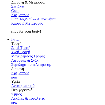
Διαμονή & Μεταφορά
Σπιτάκια
Crate
Κρεβατάκια
Είδη Ταξιδιού & Αυτοκινήτου
Κλουβιά Μεταφοράς
shop for your besty!
Γάτα
Τροφή
Ξηρά Τροφή
Υγρή Τροφή
Μαγειρεμένες Τροφές
Λιχουδιές & Σνάκ
Συμπληρώματα Διατροφης
Διαμονή
Κρεβατάκια
new
Υγεία
Αντιπαρασιτικά
Περιφερειακά
Άμμος
Λεκάνες & Τουαλέτες
new