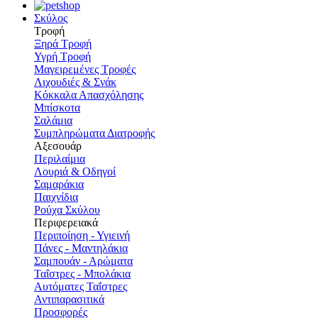
Σκύλος
Τροφή
Ξηρά Τροφή
Υγρή Τροφή
Μαγειρεμένες Τροφές
Λιχουδιές & Σνάκ
Κόκκαλα Απασχόλησης
Μπίσκοτα
Σαλάμια
Συμπληρώματα Διατροφής
Αξεσουάρ
Περιλαίμια
Λουριά & Οδηγοί
Σαμαράκια
Παιχνίδια
Ρούχα Σκύλου
Περιφερειακά
Περιποίηση - Υγιεινή
Πάνες - Μαντηλάκια
Σαμπουάν - Αρώματα
Ταΐστρες - Μπολάκια
Αυτόματες Ταΐστρες
Αντιπαρασιτικά
Προσφορές