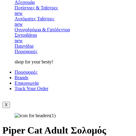
Αξεσουάρ
Ποτίστρες & Ταΐστρες
new
Αυτόματες Ταΐστρες
new
Ονυχοδρόμια & Γατόδεντρα
Σιντριβάνια
new
Παιχνίδια
Προσφορές
shop for your besty!
Προσφορές
Brands
Επικοινωνία
Track Your Order
X
Piper Cat Adult Σολομός