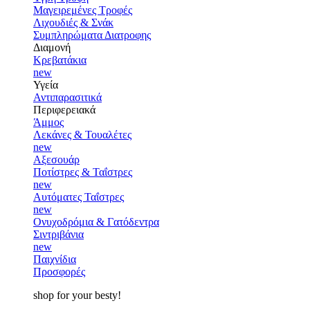
Μαγειρεμένες Τροφές
Λιχουδιές & Σνάκ
Συμπληρώματα Διατροφης
Διαμονή
Κρεβατάκια
new
Υγεία
Αντιπαρασιτικά
Περιφερειακά
Άμμος
Λεκάνες & Τουαλέτες
new
Αξεσουάρ
Ποτίστρες & Ταΐστρες
new
Αυτόματες Ταΐστρες
new
Ονυχοδρόμια & Γατόδεντρα
Σιντριβάνια
new
Παιχνίδια
Προσφορές
shop for your besty!