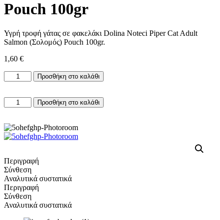
Pouch 100gr
Υγρή τροφή γάτας σε φακελάκι Dolina Noteci Piper Cat Adult
Salmon (Σολομός) Pouch 100gr.
1,60
€
Piper
Προσθήκη στο καλάθι
Cat
Adult
Piper
Σολομός
Προσθήκη στο καλάθι
Cat
Pouch
Adult
100gr
Σολομός
ποσότητα
Pouch
100gr
ποσότητα
Περιγραφή
Σύνθεση
Αναλυτικά συστατικά
Περιγραφή
Σύνθεση
Αναλυτικά συστατικά