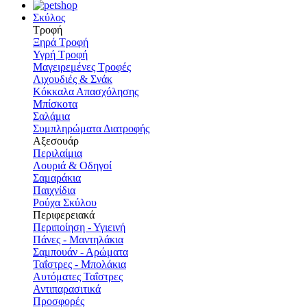
Σκύλος
Τροφή
Ξηρά Τροφή
Υγρή Τροφή
Μαγειρεμένες Τροφές
Λιχουδιές & Σνάκ
Κόκκαλα Απασχόλησης
Μπίσκοτα
Σαλάμια
Συμπληρώματα Διατροφής
Αξεσουάρ
Περιλαίμια
Λουριά & Οδηγοί
Σαμαράκια
Παιχνίδια
Ρούχα Σκύλου
Περιφερειακά
Περιποίηση - Υγιεινή
Πάνες - Μαντηλάκια
Σαμπουάν - Αρώματα
Ταΐστρες - Μπολάκια
Αυτόματες Ταΐστρες
Αντιπαρασιτικά
Προσφορές