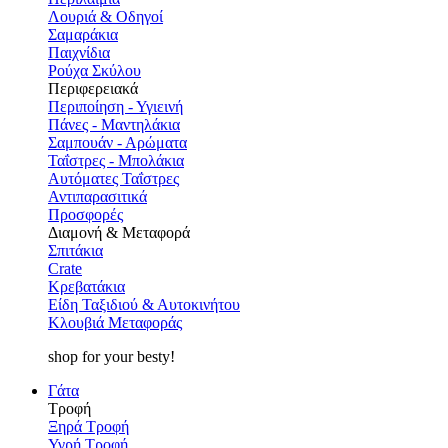
Λουριά & Οδηγοί
Σαμαράκια
Παιχνίδια
Ρούχα Σκύλου
Περιφερειακά
Περιποίηση - Υγιεινή
Πάνες - Μαντηλάκια
Σαμπουάν - Αρώματα
Ταΐστρες - Μπολάκια
Αυτόματες Ταΐστρες
Αντιπαρασιτικά
Προσφορές
Διαμονή & Μεταφορά
Σπιτάκια
Crate
Κρεβατάκια
Είδη Ταξιδιού & Αυτοκινήτου
Κλουβιά Μεταφοράς
shop for your besty!
Γάτα
Τροφή
Ξηρά Τροφή
Υγρή Τροφή