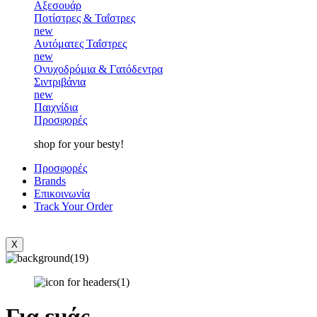
Αξεσουάρ
Ποτίστρες & Ταΐστρες
new
Αυτόματες Ταΐστρες
new
Ονυχοδρόμια & Γατόδεντρα
Σιντριβάνια
new
Παιχνίδια
Προσφορές
shop for your besty!
Προσφορές
Brands
Επικοινωνία
Track Your Order
X
Για εμάς