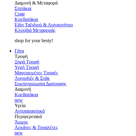
Διαμονή & Μεταφορά
Σπιτάκια
Crate
Κρεβατάκια
Είδη Ταξιδιού & Αυτοκινήτου
Κλουβιά Μεταφοράς
shop for your besty!
Γάτα
Τροφή
Ξηρά Τροφή
Υγρή Τροφή
Μαγειρεμένες Τροφές
Λιχουδιές & Σνάκ
Συμπληρώματα Διατροφης
Διαμονή
Κρεβατάκια
new
Υγεία
Αντιπαρασιτικά
Περιφερειακά
Άμμος
Λεκάνες & Τουαλέτες
new