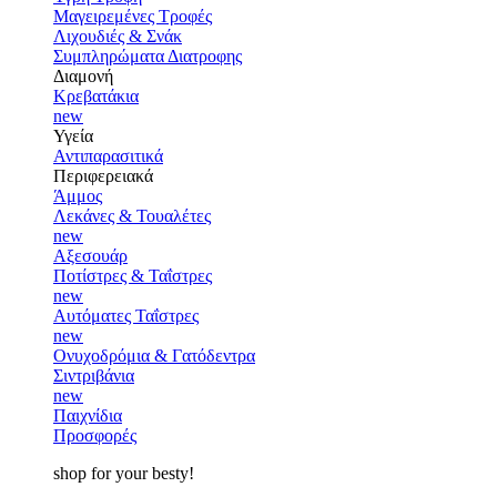
Μαγειρεμένες Τροφές
Λιχουδιές & Σνάκ
Συμπληρώματα Διατροφης
Διαμονή
Κρεβατάκια
new
Υγεία
Αντιπαρασιτικά
Περιφερειακά
Άμμος
Λεκάνες & Τουαλέτες
new
Αξεσουάρ
Ποτίστρες & Ταΐστρες
new
Αυτόματες Ταΐστρες
new
Ονυχοδρόμια & Γατόδεντρα
Σιντριβάνια
new
Παιχνίδια
Προσφορές
shop for your besty!