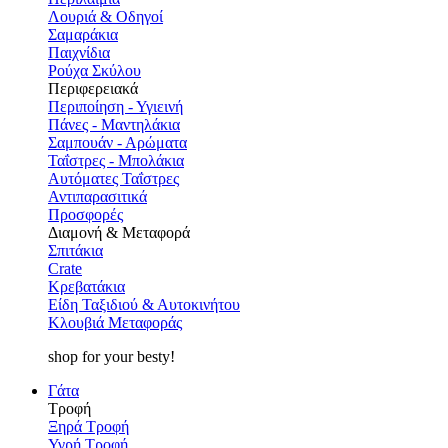
Λουριά & Οδηγοί
Σαμαράκια
Παιχνίδια
Ρούχα Σκύλου
Περιφερειακά
Περιποίηση - Υγιεινή
Πάνες - Μαντηλάκια
Σαμπουάν - Αρώματα
Ταΐστρες - Μπολάκια
Αυτόματες Ταΐστρες
Αντιπαρασιτικά
Προσφορές
Διαμονή & Μεταφορά
Σπιτάκια
Crate
Κρεβατάκια
Είδη Ταξιδιού & Αυτοκινήτου
Κλουβιά Μεταφοράς
shop for your besty!
Γάτα
Τροφή
Ξηρά Τροφή
Υγρή Τροφή