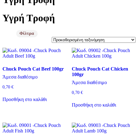
Υγρή Τροφή
Price filter
Μάρκες
Μάρκες
Chuck Pouch Cat Beef 100gr
Chuck Pouch Cat Chicken
100gr
Είδος Άμμου
Άμεσα διαθέσιμο
Άμεσα διαθέσιμο
0,70
€
Είδος Άμμου
0,70
€
Προσθήκη στο καλάθι
Γεύση
Προσθήκη στο καλάθι
Γεύση
Ηλικία
Ηλικία