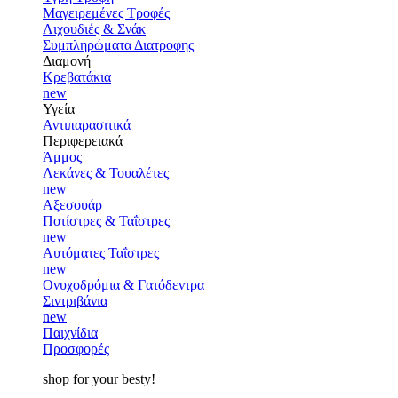
Μαγειρεμένες Τροφές
Λιχουδιές & Σνάκ
Συμπληρώματα Διατροφης
Διαμονή
Κρεβατάκια
new
Υγεία
Αντιπαρασιτικά
Περιφερειακά
Άμμος
Λεκάνες & Τουαλέτες
new
Αξεσουάρ
Ποτίστρες & Ταΐστρες
new
Αυτόματες Ταΐστρες
new
Ονυχοδρόμια & Γατόδεντρα
Σιντριβάνια
new
Παιχνίδια
Προσφορές
shop for your besty!