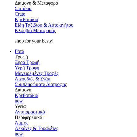
Διαμονή & Μεταφορά
Σπιτάκια
Crate
Κρεβατάκια
Είδη Ταξιδιού & Αυτοκινήτου
Κλουβιά Μεταφοράς
shop for your besty!
Γάτα
Τροφή
Ξηρά Τροφή
Υγρή Τροφή
Μαγειρεμένες Τροφές
Λιχουδιές & Σνάκ
Συμπληρώματα Διατροφης
Διαμονή
Κρεβατάκια
new
Υγεία
Αντιπαρασιτικά
Περιφερειακά
Άμμος
Λεκάνες & Τουαλέτες
new