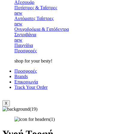
Αξεσουάρ
Ποτίστρες & Ταΐστρες
new
Αυτόματες Ταΐστρες
new
Ονυχοδρόμια & Γατόδεντρα
Σιντριβάνια
new
Παιχνίδια
Προσφορές
shop for your besty!
Προσφορές
Brands
Επικοινωνία
Track Your Order
X
Υγρή Τροφή