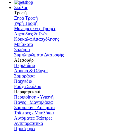
Σκύλος
Τροφή
Ξηρά Τροφή
Υγρή Τροφή
Μαγειρεμένες Τροφές
Λιχουδιές & Σνάκ
Κόκκαλα Απασχόλησης
Μπίσκοτα
Σαλάμια
Συμπληρώματα Διατροφής
Αξεσουάρ
Περιλαίμια
Λουριά & Οδηγοί
Σαμαράκια
Παιχνίδια
Ρούχα Σκύλου
Περιφερειακά
Περιποίηση - Υγιεινή
Πάνες - Μαντηλάκια
Σαμπουάν - Αρώματα
Ταΐστρες - Μπολάκια
Αυτόματες Ταΐστρες
Αντιπαρασιτικά
Προσφορές