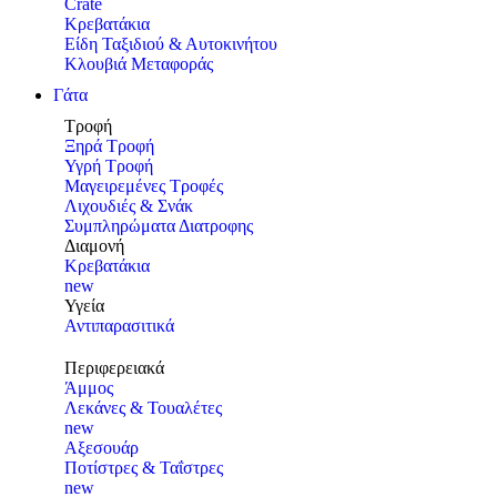
Crate
Κρεβατάκια
Είδη Ταξιδιού & Αυτοκινήτου
Κλουβιά Μεταφοράς
Γάτα
Τροφή
Ξηρά Τροφή
Υγρή Τροφή
Μαγειρεμένες Τροφές
Λιχουδιές & Σνάκ
Συμπληρώματα Διατροφης
Διαμονή
Κρεβατάκια
new
Υγεία
Αντιπαρασιτικά
Περιφερειακά
Άμμος
Λεκάνες & Τουαλέτες
new
Αξεσουάρ
Ποτίστρες & Ταΐστρες
new