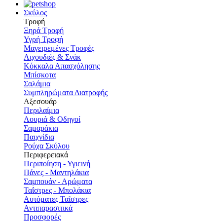
Σκύλος
Τροφή
Ξηρά Τροφή
Υγρή Τροφή
Μαγειρεμένες Τροφές
Λιχουδιές & Σνάκ
Κόκκαλα Απασχόλησης
Μπίσκοτα
Σαλάμια
Συμπληρώματα Διατροφής
Αξεσουάρ
Περιλαίμια
Λουριά & Οδηγοί
Σαμαράκια
Παιχνίδια
Ρούχα Σκύλου
Περιφερειακά
Περιποίηση - Υγιεινή
Πάνες - Μαντηλάκια
Σαμπουάν - Αρώματα
Ταΐστρες - Μπολάκια
Αυτόματες Ταΐστρες
Αντιπαρασιτικά
Προσφορές