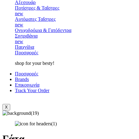
Αξεσουάρ
Ποτίστρες & Ταΐστρες
new
Αυτόματες Ταΐστρες
new
Ονυχοδρόμια & Γατόδεντρα
Σιντριβάνια
new
Παιχνίδια
Προσφορές
shop for your besty!
Προσφορές
Brands
Επικοινωνία
Track Your Order
X
Γάτα