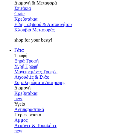
Διαμονή & Μεταφορά
Σπιτάκια
Crate
Κρεβατάκια
Είδη Ταξιδιού & Αυτοκινήτου
Κλουβιά Μεταφοράς
shop for your besty!
Γάτα
Τροφή
Ξηρά Τροφή
Υγρή Τροφή
Μαγειρεμένες Τροφές
Λιχουδιές & Σνάκ
Συμπληρώματα Διατροφης
Διαμονή
Κρεβατάκια
new
Υγεία
Αντιπαρασιτικά
Περιφερειακά
Άμμος
Λεκάνες & Τουαλέτες
new