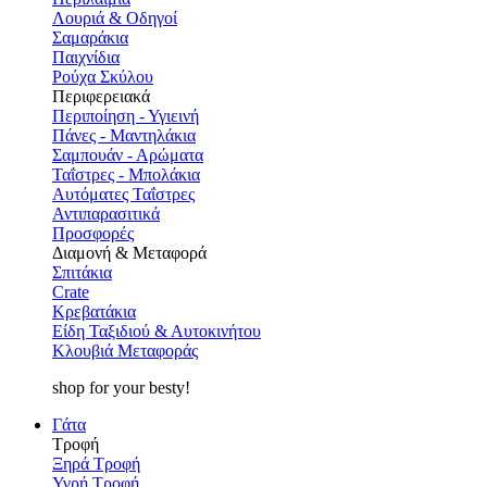
Λουριά & Οδηγοί
Σαμαράκια
Παιχνίδια
Ρούχα Σκύλου
Περιφερειακά
Περιποίηση - Υγιεινή
Πάνες - Μαντηλάκια
Σαμπουάν - Αρώματα
Ταΐστρες - Μπολάκια
Αυτόματες Ταΐστρες
Αντιπαρασιτικά
Προσφορές
Διαμονή & Μεταφορά
Σπιτάκια
Crate
Κρεβατάκια
Είδη Ταξιδιού & Αυτοκινήτου
Κλουβιά Μεταφοράς
shop for your besty!
Γάτα
Τροφή
Ξηρά Τροφή
Υγρή Τροφή