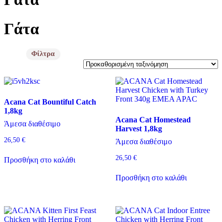
Γάτα
Price filter
Κατηγορίες προϊόντων
Acana Cat Bountiful Catch
Κατηγορίες προϊόντων
1,8kg
Acana Cat Homestead
Μάρκες
Άμεσα διαθέσιμο
Harvest 1,8kg
26,50
€
Άμεσα διαθέσιμο
Μάρκες
26,50
€
Προσθήκη στο καλάθι
Είδος Άμμου
Προσθήκη στο καλάθι
Είδος Άμμου
Γεύση
Γεύση