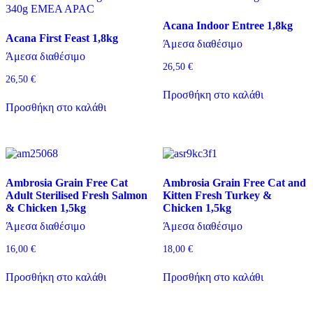
Acana Indoor Entree 1,8kg
Ηλικία
Acana First Feast 1,8kg
Άμεσα διαθέσιμο
Ηλικία
Άμεσα διαθέσιμο
26,50
€
26,50
€
Μέγεθος
Προσθήκη στο καλάθι
Προσθήκη στο καλάθι
Μέγεθος
Χρώμα
Χρώμα
Αποθήκευση
Ambrosia Grain Free Cat
Ambrosia Grain Free Cat and
Adult Sterilised Fresh Salmon
Kitten Fresh Turkey &
& Chicken 1,5kg
Chicken 1,5kg
Άμεσα διαθέσιμο
Άμεσα διαθέσιμο
16,00
€
18,00
€
Προσθήκη στο καλάθι
Προσθήκη στο καλάθι