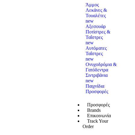
Άμμος
Λεκάνες &
Τουαλέτες
new
Αξεσουάρ
Ποτίστρες &
Ταΐστρες
new
Αυτόματες
Ταΐστρες
new
Ονυχοδρόμια &
Γατόδεντρα
Σιντριβάνια
new
Παιχνίδια
Προσφορές
Προσφορές
Brands
Επικοινωνία
Track Your
Order