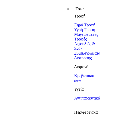
Γάτα
Τροφή
Ξηρά Τροφή
Υγρή Τροφή
Μαγειρεμένες
Τροφές
Λιχουδιές &
Σνάκ
Συμπληρώματα
Διατροφης
Διαμονή
Κρεβατάκια
new
Υγεία
Αντιπαρασιτικά
Περιφερειακά