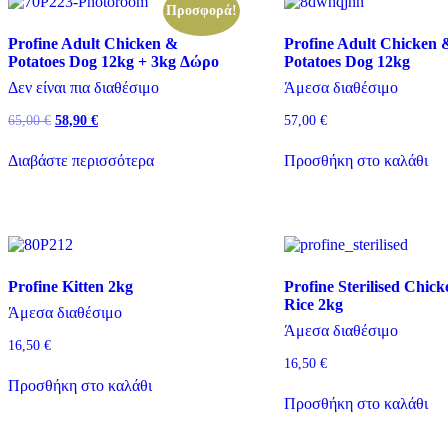
Κατηγορίες προϊόντων
Προσφορά!
Profine Adult Chicken &
Profine Adult Chicken 
Κατηγορίες προϊόντων
Potatoes Dog 12kg + 3kg Δώρο
Potatoes Dog 12kg
Είδος Άμμου
Δεν είναι πια διαθέσιμο
Άμεσα διαθέσιμο
Original
Η
65,00
€
58,90
€
57,00
€
Είδος Άμμου
price
τρέχουσα
was:
τιμή
Διαβάστε περισσότερα
Προσθήκη στο καλάθι
Γεύση
65,00 €.
είναι:
58,90 €.
Γεύση
Ηλικία
Ηλικία
Profine Kitten 2kg
Profine Sterilised Chic
Rice 2kg
Άμεσα διαθέσιμο
Μέγεθος
Άμεσα διαθέσιμο
16,50
€
16,50
€
Μέγεθος
Προσθήκη στο καλάθι
Προσθήκη στο καλάθι
Χρώμα
Χρώμα