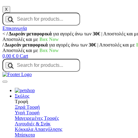
X
Products
search
Επικοινωνία
<
/ Δωρεάν μεταφορικά
για αγορές άνω των
30€
| Αποστολές και μ
Αποστολές και με
Box Now
/ Δωρεάν μεταφορικά
για αγορές άνω των
30€
| Αποστολές και με
Αποστολές και με
Box Now
0,00
€
0
Cart
Products
search
Σκύλος
Τροφή
Ξηρά Τροφή
Υγρή Τροφή
Μαγειρεμένες Τροφές
Λιχουδιές & Σνάκ
Κόκκαλα Απασχόλησης
Μπίσκοτα