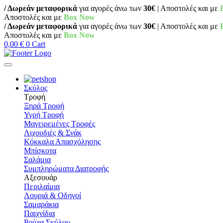
/ Δωρεάν μεταφορικά
για αγορές άνω των
30€
| Αποστολές και με
Αποστολές και με
Box Now
/ Δωρεάν μεταφορικά
για αγορές άνω των
30€
| Αποστολές και με
Αποστολές και με
Box Now
0,00
€
0
Cart
Σκύλος
Τροφή
Ξηρά Τροφή
Υγρή Τροφή
Μαγειρεμένες Τροφές
Λιχουδιές & Σνάκ
Κόκκαλα Απασχόλησης
Μπίσκοτα
Σαλάμια
Συμπληρώματα Διατροφής
Αξεσουάρ
Περιλαίμια
Λουριά & Οδηγοί
Σαμαράκια
Παιχνίδια
Ρούχα Σκύλου