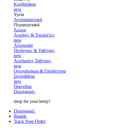
Κρεβατάκια
new
Υγεία
Αντιπαρασιτικά
Περιφερειακά
Άμμος
Λεκάνες & Τουαλέτες
new
Αξεσουάρ
Ποτίστρες & Ταΐστρες
new
Αυτόματες Ταΐστρες
new
Ονυχοδρόμια & Γατόδεντρα
Σιντριβάνια
new
Παιχνίδια
Προσφορές
shop for your besty!
Προσφορές
Brands
Track Your Order