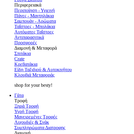
Περιφερειακά
Περιποίηση - Υγιεινή
Πάνες - Μαντηλάκια
Σαμπουάν - Αρώματα
Ταΐστρες - Μπολάκια
Αυτόματες Ταΐστρες
Αντιπαρασιτικά
Προσφορές
Διαμονή & Μεταφορά
Σπιτάκια
Crate
Κρεβατάκια
Είδη Ταξιδιού & Αυτοκινήτου
Κλουβιά Μεταφοράς
shop for your besty!
Γάτα
Τροφή
Ξηρά Τροφή
Υγρή Τροφή
Μαγειρεμένες Τροφές
Λιχουδιές & Σνάκ
Συμπληρώματα Διατροφης
Διαμονή