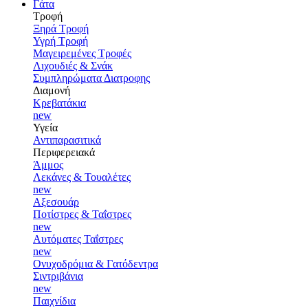
Γάτα
Τροφή
Ξηρά Τροφή
Υγρή Τροφή
Μαγειρεμένες Τροφές
Λιχουδιές & Σνάκ
Συμπληρώματα Διατροφης
Διαμονή
Κρεβατάκια
new
Υγεία
Αντιπαρασιτικά
Περιφερειακά
Άμμος
Λεκάνες & Τουαλέτες
new
Αξεσουάρ
Ποτίστρες & Ταΐστρες
new
Αυτόματες Ταΐστρες
new
Ονυχοδρόμια & Γατόδεντρα
Σιντριβάνια
new
Παιχνίδια