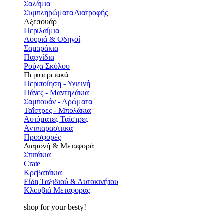
Σαλάμια
Συμπληρώματα Διατροφής
Αξεσουάρ
Περιλαίμια
Λουριά & Οδηγοί
Σαμαράκια
Παιχνίδια
Ρούχα Σκύλου
Περιφερειακά
Περιποίηση - Υγιεινή
Πάνες - Μαντηλάκια
Σαμπουάν - Αρώματα
Ταΐστρες - Μπολάκια
Αυτόματες Ταΐστρες
Αντιπαρασιτικά
Προσφορές
Διαμονή & Μεταφορά
Σπιτάκια
Crate
Κρεβατάκια
Είδη Ταξιδιού & Αυτοκινήτου
Κλουβιά Μεταφοράς
shop for your besty!