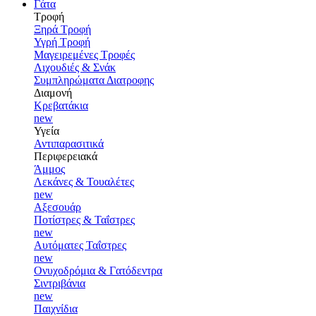
Γάτα
Τροφή
Ξηρά Τροφή
Υγρή Τροφή
Μαγειρεμένες Τροφές
Λιχουδιές & Σνάκ
Συμπληρώματα Διατροφης
Διαμονή
Κρεβατάκια
new
Υγεία
Αντιπαρασιτικά
Περιφερειακά
Άμμος
Λεκάνες & Τουαλέτες
new
Αξεσουάρ
Ποτίστρες & Ταΐστρες
new
Αυτόματες Ταΐστρες
new
Ονυχοδρόμια & Γατόδεντρα
Σιντριβάνια
new
Παιχνίδια