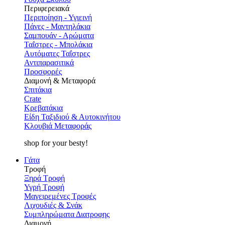
Περιφερειακά
Περιποίηση - Υγιεινή
Πάνες - Μαντηλάκια
Σαμπουάν - Αρώματα
Ταΐστρες - Μπολάκια
Αυτόματες Ταΐστρες
Αντιπαρασιτικά
Προσφορές
Διαμονή & Μεταφορά
Σπιτάκια
Crate
Κρεβατάκια
Είδη Ταξιδιού & Αυτοκινήτου
Κλουβιά Μεταφοράς
shop for your besty!
Γάτα
Τροφή
Ξηρά Τροφή
Υγρή Τροφή
Μαγειρεμένες Τροφές
Λιχουδιές & Σνάκ
Συμπληρώματα Διατροφης
Διαμονή