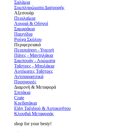
Σαλάμια
Συμπληρώματα Διατροφής
Αξεσουάρ
Περιλαίμια
Λουριά & Οδηγοί
Σαμαράκια
Παιχνίδια
Ρούχα Σκύλου
Περιφερειακά
Περιποίηση - Υγιεινή
Πάνες - Μαντηλάκια
Σαμπουάν - Αρώματα
Ταΐστρες - Μπολάκια
Αυτόματες Ταΐστρες
Αντιπαρασιτικά
Προσφορές
Διαμονή & Μεταφορά
Σπιτάκια
Crate
Κρεβατάκια
Είδη Ταξιδιού & Αυτοκινήτου
Κλουβιά Μεταφοράς
shop for your besty!