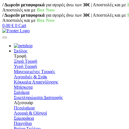
/ Δωρεάν μεταφορικά
για αγορές άνω των
30€
| Αποστολές και με
Αποστολές και με
Box Now
/ Δωρεάν μεταφορικά
για αγορές άνω των
30€
| Αποστολές και με
Αποστολές και με
Box Now
0,00
€
0
Cart
Σκύλος
Τροφή
Ξηρά Τροφή
Υγρή Τροφή
Μαγειρεμένες Τροφές
Λιχουδιές & Σνάκ
Κόκκαλα Απασχόλησης
Μπίσκοτα
Σαλάμια
Συμπληρώματα Διατροφής
Αξεσουάρ
Περιλαίμια
Λουριά & Οδηγοί
Σαμαράκια
Παιχνίδια
Ρούχα Σκύλου