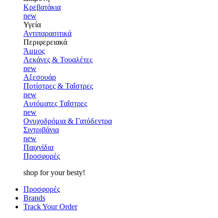
Κρεβατάκια
new
Υγεία
Αντιπαρασιτικά
Περιφερειακά
Άμμος
Λεκάνες & Τουαλέτες
new
Αξεσουάρ
Ποτίστρες & Ταΐστρες
new
Αυτόματες Ταΐστρες
new
Ονυχοδρόμια & Γατόδεντρα
Σιντριβάνια
new
Παιχνίδια
Προσφορές
shop for your besty!
Προσφορές
Brands
Track Your Order