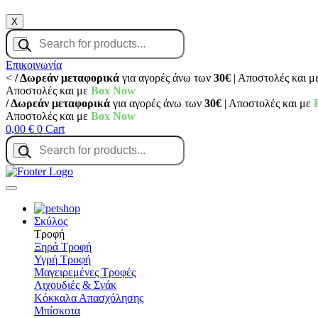
X
Products
search
Επικοινωνία
<
/ Δωρεάν μεταφορικά
για αγορές άνω των
30€
| Αποστολές και μ
Αποστολές και με
Box Now
/ Δωρεάν μεταφορικά
για αγορές άνω των
30€
| Αποστολές και με
Αποστολές και με
Box Now
0,00
€
0
Cart
Products
search
Σκύλος
Τροφή
Ξηρά Τροφή
Υγρή Τροφή
Μαγειρεμένες Τροφές
Λιχουδιές & Σνάκ
Κόκκαλα Απασχόλησης
Μπίσκοτα