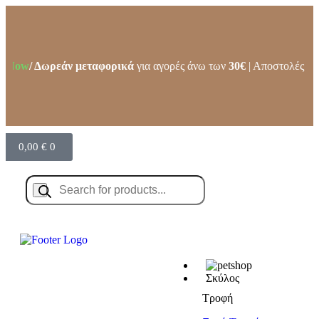
 Now
/ Δωρεάν μεταφορικά
για αγορές άνω των
30€
| Αποστολές και
0,00
€
0
Σκύλος
Τροφή