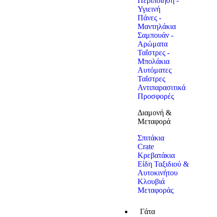
Περιποίηση -
Υγιεινή
Πάνες -
Μαντηλάκια
Σαμπουάν -
Αρώματα
Ταΐστρες -
Μπολάκια
Αυτόματες
Ταΐστρες
Αντιπαρασιτικά
Προσφορές
Διαμονή &
Μεταφορά
Σπιτάκια
Crate
Κρεβατάκια
Είδη Ταξιδιού &
Αυτοκινήτου
Κλουβιά
Μεταφοράς
Γάτα