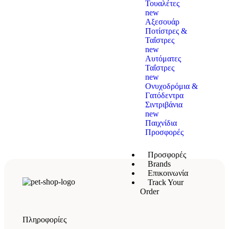
Τουαλέτες
new
Αξεσουάρ
Ποτίστρες &
Ταΐστρες
new
Αυτόματες
Ταΐστρες
new
Ονυχοδρόμια &
Γατόδεντρα
Σιντριβάνια
new
Παιχνίδια
Προσφορές
Προσφορές
Brands
Επικοινωνία
Track Your
Order
Πληροφορίες