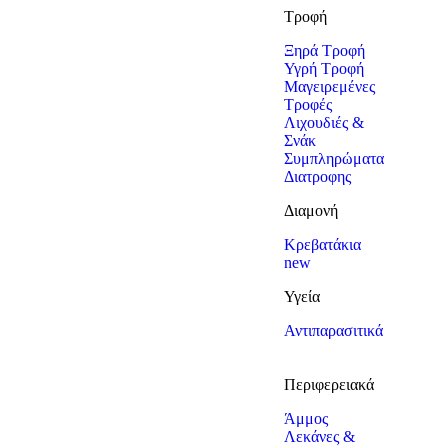
Τροφή
Ξηρά Τροφή
Υγρή Τροφή
Μαγειρεμένες
Τροφές
Λιχουδιές &
Σνάκ
Συμπληρώματα
Διατροφης
Διαμονή
Κρεβατάκια
new
Υγεία
Αντιπαρασιτικά
Περιφερειακά
Άμμος
Λεκάνες &