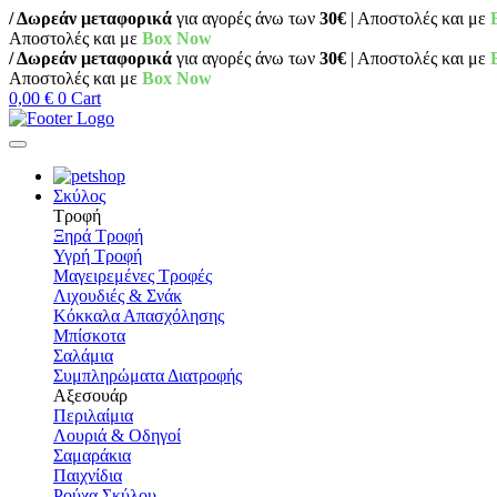
/ Δωρεάν μεταφορικά
για αγορές άνω των
30€
| Αποστολές και με
Αποστολές και με
Box Now
/ Δωρεάν μεταφορικά
για αγορές άνω των
30€
| Αποστολές και με
Αποστολές και με
Box Now
0,00
€
0
Cart
Σκύλος
Τροφή
Ξηρά Τροφή
Υγρή Τροφή
Μαγειρεμένες Τροφές
Λιχουδιές & Σνάκ
Κόκκαλα Απασχόλησης
Μπίσκοτα
Σαλάμια
Συμπληρώματα Διατροφής
Αξεσουάρ
Περιλαίμια
Λουριά & Οδηγοί
Σαμαράκια
Παιχνίδια
Ρούχα Σκύλου