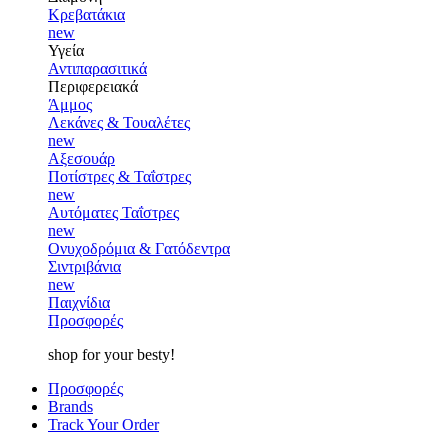
Κρεβατάκια
new
Υγεία
Αντιπαρασιτικά
Περιφερειακά
Άμμος
Λεκάνες & Τουαλέτες
new
Αξεσουάρ
Ποτίστρες & Ταΐστρες
new
Αυτόματες Ταΐστρες
new
Ονυχοδρόμια & Γατόδεντρα
Σιντριβάνια
new
Παιχνίδια
Προσφορές
shop for your besty!
Προσφορές
Brands
Track Your Order