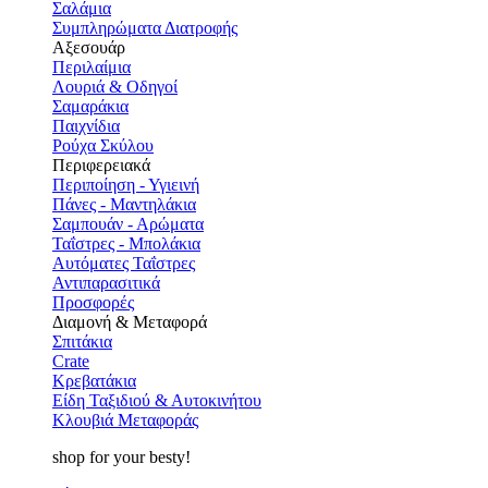
Σαλάμια
Συμπληρώματα Διατροφής
Αξεσουάρ
Περιλαίμια
Λουριά & Οδηγοί
Σαμαράκια
Παιχνίδια
Ρούχα Σκύλου
Περιφερειακά
Περιποίηση - Υγιεινή
Πάνες - Μαντηλάκια
Σαμπουάν - Αρώματα
Ταΐστρες - Μπολάκια
Αυτόματες Ταΐστρες
Αντιπαρασιτικά
Προσφορές
Διαμονή & Μεταφορά
Σπιτάκια
Crate
Κρεβατάκια
Είδη Ταξιδιού & Αυτοκινήτου
Κλουβιά Μεταφοράς
shop for your besty!