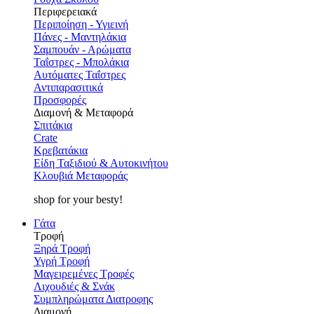
Περιφερειακά
Περιποίηση - Υγιεινή
Πάνες - Μαντηλάκια
Σαμπουάν - Αρώματα
Ταΐστρες - Μπολάκια
Αυτόματες Ταΐστρες
Αντιπαρασιτικά
Προσφορές
Διαμονή & Μεταφορά
Σπιτάκια
Crate
Κρεβατάκια
Είδη Ταξιδιού & Αυτοκινήτου
Κλουβιά Μεταφοράς
shop for your besty!
Γάτα
Τροφή
Ξηρά Τροφή
Υγρή Τροφή
Μαγειρεμένες Τροφές
Λιχουδιές & Σνάκ
Συμπληρώματα Διατροφης
Διαμονή