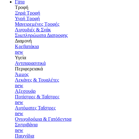
Γάτα
Τροφή
Ξηρά Τροφή
Υγρή Τροφή
Μαγειρεμένες Τροφές
Λιχουδιές & Σνάκ
Συμπληρώματα Διατροφης
Διαμονή
Κρεβατάκια
new
Υγεία
Αντιπαρασιτικά
Περιφερειακά
Άμμος
Λεκάνες & Τουαλέτες
new
Αξεσουάρ
Ποτίστρες & Ταΐστρες
new
Αυτόματες Ταΐστρες
new
Ονυχοδρόμια & Γατόδεντρα
Σιντριβάνια
new
Παιχνίδια