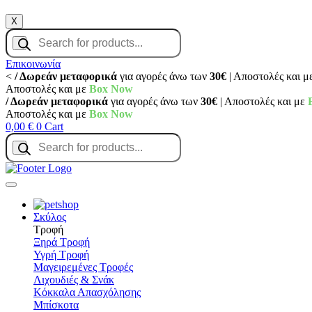
X
Products
search
Επικοινωνία
<
/ Δωρεάν μεταφορικά
για αγορές άνω των
30€
| Αποστολές και μ
Αποστολές και με
Box Now
/ Δωρεάν μεταφορικά
για αγορές άνω των
30€
| Αποστολές και με
Αποστολές και με
Box Now
0,00
€
0
Cart
Products
search
Σκύλος
Τροφή
Ξηρά Τροφή
Υγρή Τροφή
Μαγειρεμένες Τροφές
Λιχουδιές & Σνάκ
Κόκκαλα Απασχόλησης
Μπίσκοτα