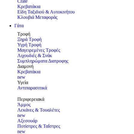
Crate
Κρεβατάκια
Είδη Ταξιδιού & Αυτοκινήτου
Κλουβιά Μεταφοράς
Γάτα
Τροφή
Ξηρά Τροφή
Υγρή Τροφή
Μαγειρεμένες Τροφές
Λιχουδιές & Σνάκ
Συμπληρώματα Διατροφης
Διαμονή
Κρεβατάκια
new
Υγεία
Αντιπαρασιτικά
Περιφερειακά
Άμμος
Λεκάνες & Τουαλέτες
new
Αξεσουάρ
Ποτίστρες & Ταΐστρες
new