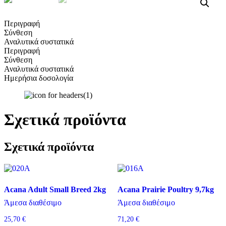
Lamb
Breeds
Adult
1,5kg
Περιγραφή
All
ποσότητα
Σύνθεση
Breeds
Αναλυτικά συστατικά
1,5kg
Περιγραφή
ποσότητα
Σύνθεση
Αναλυτικά συστατικά
Ημερήσια δοσολογία
Σχετικά προϊόντα
Σχετικά προϊόντα
Acana Adult Small Breed 2kg
Acana Prairie Poultry 9,7kg
Άμεσα διαθέσιμο
Άμεσα διαθέσιμο
25,70
€
71,20
€