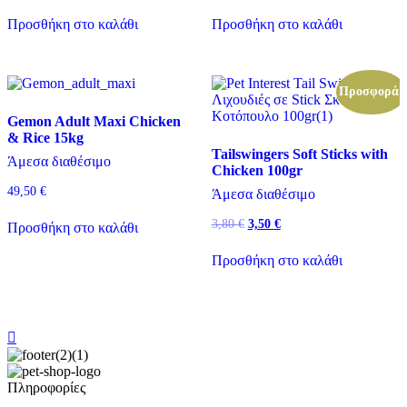
Προσθήκη στο καλάθι
Προσθήκη στο καλάθι
Προσφορά!
Gemon Adult Maxi Chicken
& Rice 15kg
Tailswingers Soft Sticks with
Άμεσα διαθέσιμο
Chicken 100gr
49,50
€
Άμεσα διαθέσιμο
Original
Η
3,80
€
3,50
€
Προσθήκη στο καλάθι
price
τρέχουσα
was:
τιμή
Προσθήκη στο καλάθι
3,80 €.
είναι:
3,50 €.
Πληροφορίες