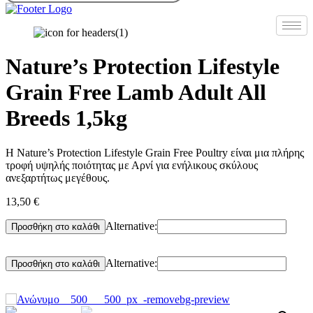
Nature’s Protection Lifestyle
Grain Free Lamb Adult All
Breeds 1,5kg
Η Nature’s Protection Lifestyle Grain Free Poultry είναι μια πλήρης
τροφή υψηλής ποιότητας με Αρνί για ενήλικους σκύλους
ανεξαρτήτως μεγέθους.
13,50
€
Nature's
Alternative:
Προσθήκη στο καλάθι
Protection
Lifestyle
Nature's
Grain
Alternative:
Προσθήκη στο καλάθι
Protection
Free
Lifestyle
Lamb
Grain
Adult
Free
All