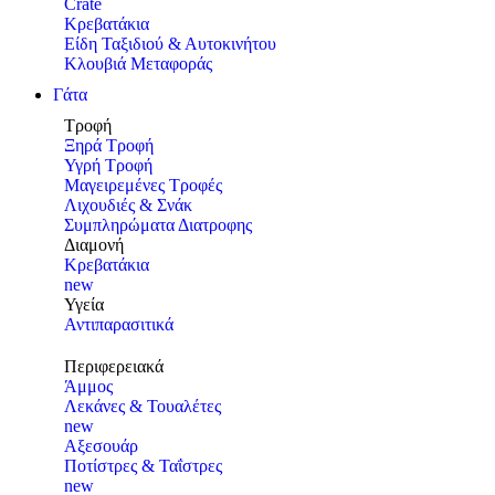
Crate
Κρεβατάκια
Είδη Ταξιδιού & Αυτοκινήτου
Κλουβιά Μεταφοράς
Γάτα
Τροφή
Ξηρά Τροφή
Υγρή Τροφή
Μαγειρεμένες Τροφές
Λιχουδιές & Σνάκ
Συμπληρώματα Διατροφης
Διαμονή
Κρεβατάκια
new
Υγεία
Αντιπαρασιτικά
Περιφερειακά
Άμμος
Λεκάνες & Τουαλέτες
new
Αξεσουάρ
Ποτίστρες & Ταΐστρες
new