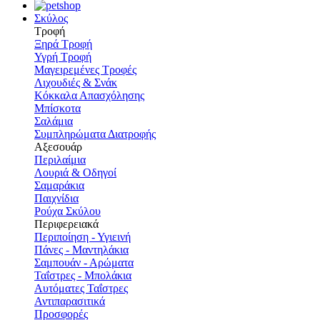
Σκύλος
Τροφή
Ξηρά Τροφή
Υγρή Τροφή
Μαγειρεμένες Τροφές
Λιχουδιές & Σνάκ
Κόκκαλα Απασχόλησης
Μπίσκοτα
Σαλάμια
Συμπληρώματα Διατροφής
Αξεσουάρ
Περιλαίμια
Λουριά & Οδηγοί
Σαμαράκια
Παιχνίδια
Ρούχα Σκύλου
Περιφερειακά
Περιποίηση - Υγιεινή
Πάνες - Μαντηλάκια
Σαμπουάν - Αρώματα
Ταΐστρες - Μπολάκια
Αυτόματες Ταΐστρες
Αντιπαρασιτικά
Προσφορές