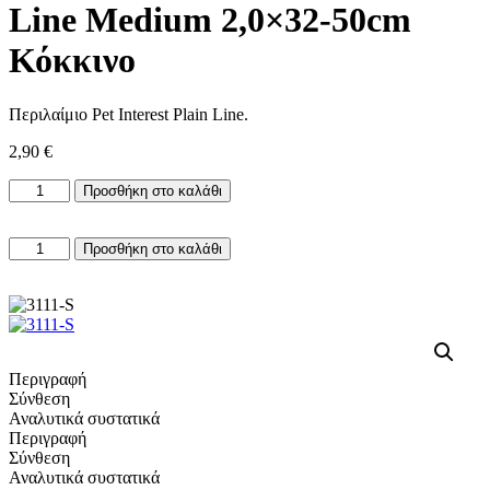
Line Medium 2,0×32-50cm
Κόκκινο
Περιλαίμιο Pet Interest Plain Line.
2,90
€
Περιλαίμιο
Προσθήκη στο καλάθι
Pet
Interest
Περιλαίμιο
Plain
Προσθήκη στο καλάθι
Pet
Line
Interest
Medium
Plain
2,0×32-
Line
50cm
Medium
Κόκκινο
2,0×32-
ποσότητα
Περιγραφή
50cm
Σύνθεση
Κόκκινο
Αναλυτικά συστατικά
ποσότητα
Περιγραφή
Σύνθεση
Αναλυτικά συστατικά