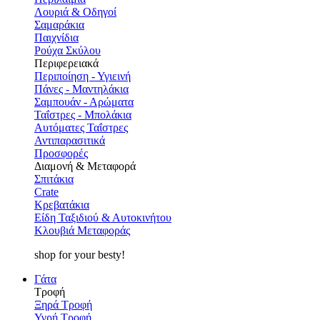
Λουριά & Οδηγοί
Σαμαράκια
Παιχνίδια
Ρούχα Σκύλου
Περιφερειακά
Περιποίηση - Υγιεινή
Πάνες - Μαντηλάκια
Σαμπουάν - Αρώματα
Ταΐστρες - Μπολάκια
Αυτόματες Ταΐστρες
Αντιπαρασιτικά
Προσφορές
Διαμονή & Μεταφορά
Σπιτάκια
Crate
Κρεβατάκια
Είδη Ταξιδιού & Αυτοκινήτου
Κλουβιά Μεταφοράς
shop for your besty!
Γάτα
Τροφή
Ξηρά Τροφή
Υγρή Τροφή