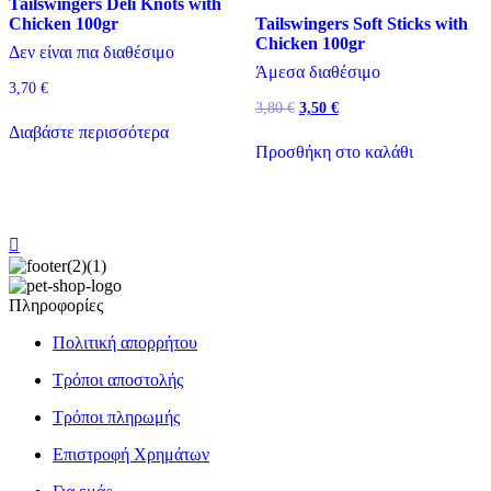
Tailswingers Deli Knots with
Chicken 100gr
Tailswingers Soft Sticks with
Chicken 100gr
Δεν είναι πια διαθέσιμο
Άμεσα διαθέσιμο
3,70
€
Original
Η
3,80
€
3,50
€
price
τρέχουσα
Διαβάστε περισσότερα
was:
τιμή
Προσθήκη στο καλάθι
3,80 €.
είναι:
3,50 €.
Πληροφορίες
Πολιτική απορρήτου
Τρόποι αποστολής
Τρόποι πληρωμής
Επιστροφή Χρημάτων