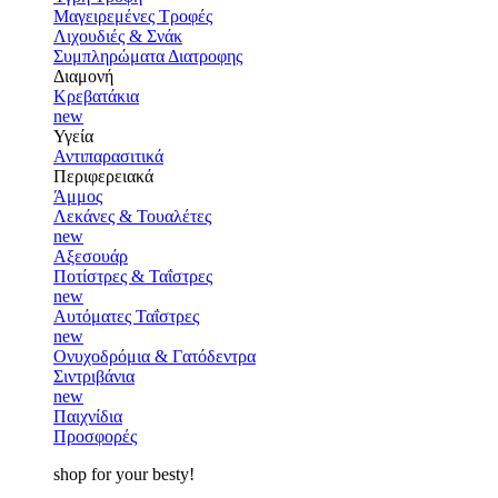
Μαγειρεμένες Τροφές
Λιχουδιές & Σνάκ
Συμπληρώματα Διατροφης
Διαμονή
Κρεβατάκια
new
Υγεία
Αντιπαρασιτικά
Περιφερειακά
Άμμος
Λεκάνες & Τουαλέτες
new
Αξεσουάρ
Ποτίστρες & Ταΐστρες
new
Αυτόματες Ταΐστρες
new
Ονυχοδρόμια & Γατόδεντρα
Σιντριβάνια
new
Παιχνίδια
Προσφορές
shop for your besty!