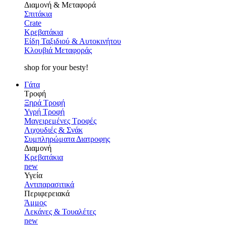
Διαμονή & Μεταφορά
Σπιτάκια
Crate
Κρεβατάκια
Είδη Ταξιδιού & Αυτοκινήτου
Κλουβιά Μεταφοράς
shop for your besty!
Γάτα
Τροφή
Ξηρά Τροφή
Υγρή Τροφή
Μαγειρεμένες Τροφές
Λιχουδιές & Σνάκ
Συμπληρώματα Διατροφης
Διαμονή
Κρεβατάκια
new
Υγεία
Αντιπαρασιτικά
Περιφερειακά
Άμμος
Λεκάνες & Τουαλέτες
new