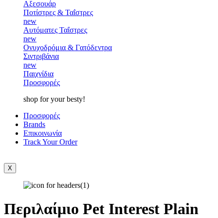
Αξεσουάρ
Ποτίστρες & Ταΐστρες
new
Αυτόματες Ταΐστρες
new
Ονυχοδρόμια & Γατόδεντρα
Σιντριβάνια
new
Παιχνίδια
Προσφορές
shop for your besty!
Προσφορές
Brands
Επικοινωνία
Track Your Order
X
Περιλαίμιο Pet Interest Plain