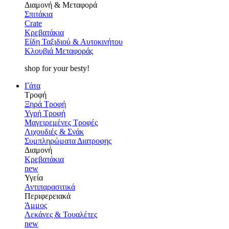
Διαμονή & Μεταφορά
Σπιτάκια
Crate
Κρεβατάκια
Είδη Ταξιδιού & Αυτοκινήτου
Κλουβιά Μεταφοράς
shop for your besty!
Γάτα
Τροφή
Ξηρά Τροφή
Υγρή Τροφή
Μαγειρεμένες Τροφές
Λιχουδιές & Σνάκ
Συμπληρώματα Διατροφης
Διαμονή
Κρεβατάκια
new
Υγεία
Αντιπαρασιτικά
Περιφερειακά
Άμμος
Λεκάνες & Τουαλέτες
new