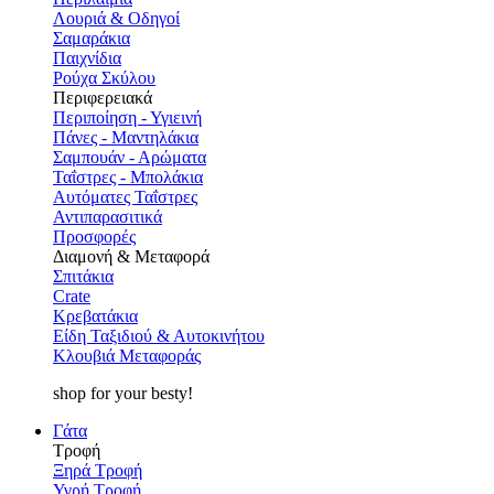
Λουριά & Οδηγοί
Σαμαράκια
Παιχνίδια
Ρούχα Σκύλου
Περιφερειακά
Περιποίηση - Υγιεινή
Πάνες - Μαντηλάκια
Σαμπουάν - Αρώματα
Ταΐστρες - Μπολάκια
Αυτόματες Ταΐστρες
Αντιπαρασιτικά
Προσφορές
Διαμονή & Μεταφορά
Σπιτάκια
Crate
Κρεβατάκια
Είδη Ταξιδιού & Αυτοκινήτου
Κλουβιά Μεταφοράς
shop for your besty!
Γάτα
Τροφή
Ξηρά Τροφή
Υγρή Τροφή