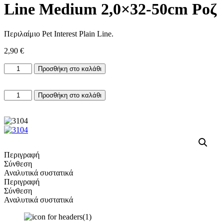
Line Medium 2,0×32-50cm Ροζ
Περιλαίμιο Pet Interest Plain Line.
2,90
€
Περιλαίμιο
Προσθήκη στο καλάθι
Pet
Interest
Περιλαίμιο
Plain
Προσθήκη στο καλάθι
Pet
Line
Interest
Medium
Plain
2,0×32-
Line
50cm
Medium
Ροζ
2,0×32-
ποσότητα
Περιγραφή
50cm
Σύνθεση
Ροζ
Αναλυτικά συστατικά
ποσότητα
Περιγραφή
Σύνθεση
Αναλυτικά συστατικά