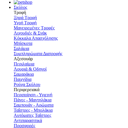
Σκύλος
Τροφή
Ξηρά Τροφή
Υγρή Τροφή
Μαγειρεμένες Τροφές
Λιχουδιές & Σνάκ
Κόκκαλα Απασχόλησης
Μπίσκοτα
Σαλάμια
Συμπληρώματα Διατροφής
Αξεσουάρ
Περιλαίμια
Λουριά & Οδηγοί
Σαμαράκια
Παιχνίδια
Ρούχα Σκύλου
Περιφερειακά
Περιποίηση - Υγιεινή
Πάνες - Μαντηλάκια
Σαμπουάν - Αρώματα
Ταΐστρες - Μπολάκια
Αυτόματες Ταΐστρες
Αντιπαρασιτικά
Προσφορές