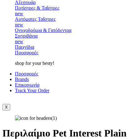
Αξεσουάρ
Ποτίστρες & Ταΐστρες
new
Αυτόματες Ταΐστρες
new
Ονυχοδρόμια & Γατόδεντρα
Σιντριβάνια
new
Παιχνίδια
Προσφορές
shop for your besty!
Προσφορές
Brands
Επικοινωνία
Track Your Order
X
Περιλαίμιο Pet Interest Plain