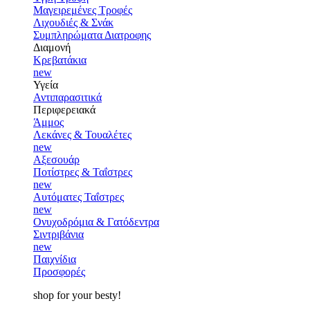
Μαγειρεμένες Τροφές
Λιχουδιές & Σνάκ
Συμπληρώματα Διατροφης
Διαμονή
Κρεβατάκια
new
Υγεία
Αντιπαρασιτικά
Περιφερειακά
Άμμος
Λεκάνες & Τουαλέτες
new
Αξεσουάρ
Ποτίστρες & Ταΐστρες
new
Αυτόματες Ταΐστρες
new
Ονυχοδρόμια & Γατόδεντρα
Σιντριβάνια
new
Παιχνίδια
Προσφορές
shop for your besty!