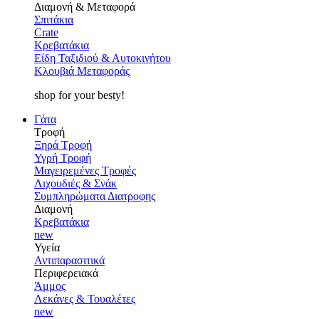
Διαμονή & Μεταφορά
Σπιτάκια
Crate
Κρεβατάκια
Είδη Ταξιδιού & Αυτοκινήτου
Κλουβιά Μεταφοράς
shop for your besty!
Γάτα
Τροφή
Ξηρά Τροφή
Υγρή Τροφή
Μαγειρεμένες Τροφές
Λιχουδιές & Σνάκ
Συμπληρώματα Διατροφης
Διαμονή
Κρεβατάκια
new
Υγεία
Αντιπαρασιτικά
Περιφερειακά
Άμμος
Λεκάνες & Τουαλέτες
new