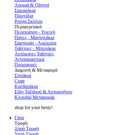
Λουριά & Οδηγοί
Σαμαράκια
Παιχνίδια
Ρούχα Σκύλου
Περιφερειακά
Περιποίηση - Υγιεινή
Πάνες - Μαντηλάκια
Σαμπουάν - Αρώματα
Ταΐστρες - Μπολάκια
Αυτόματες Ταΐστρες
Αντιπαρασιτικά
Προσφορές
Διαμονή & Μεταφορά
Σπιτάκια
Crate
Κρεβατάκια
Είδη Ταξιδιού & Αυτοκινήτου
Κλουβιά Μεταφοράς
shop for your besty!
Γάτα
Τροφή
Ξηρά Τροφή
Υγρή Τροφή