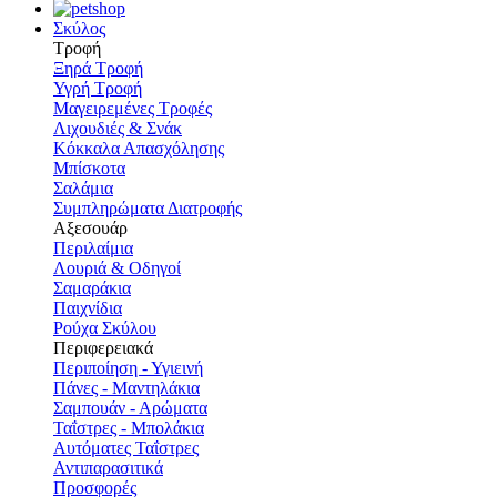
Σκύλος
Τροφή
Ξηρά Τροφή
Υγρή Τροφή
Μαγειρεμένες Τροφές
Λιχουδιές & Σνάκ
Κόκκαλα Απασχόλησης
Μπίσκοτα
Σαλάμια
Συμπληρώματα Διατροφής
Αξεσουάρ
Περιλαίμια
Λουριά & Οδηγοί
Σαμαράκια
Παιχνίδια
Ρούχα Σκύλου
Περιφερειακά
Περιποίηση - Υγιεινή
Πάνες - Μαντηλάκια
Σαμπουάν - Αρώματα
Ταΐστρες - Μπολάκια
Αυτόματες Ταΐστρες
Αντιπαρασιτικά
Προσφορές