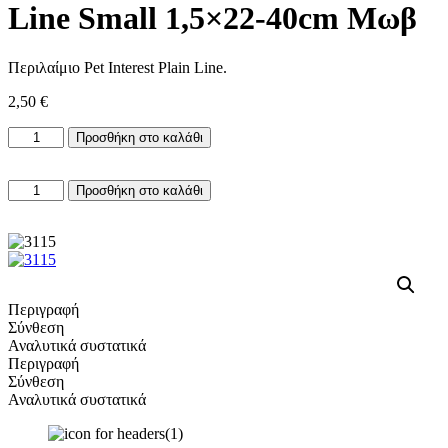
Line Small 1,5×22-40cm Μωβ
Περιλαίμιο Pet Interest Plain Line.
2,50
€
Περιλαίμιο
Προσθήκη στο καλάθι
Pet
Interest
Περιλαίμιο
Plain
Προσθήκη στο καλάθι
Pet
Line
Interest
Small
Plain
1,5×22-
Line
40cm
Small
Μωβ
1,5×22-
ποσότητα
Περιγραφή
40cm
Σύνθεση
Μωβ
Αναλυτικά συστατικά
ποσότητα
Περιγραφή
Σύνθεση
Αναλυτικά συστατικά