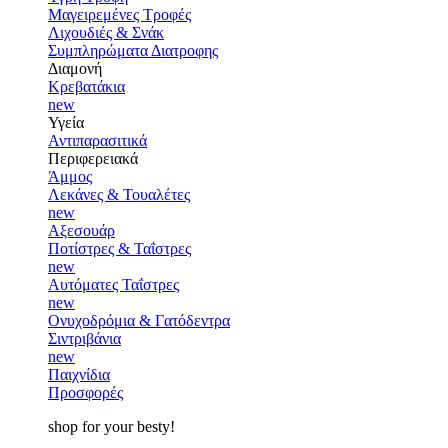
Μαγειρεμένες Τροφές
Λιχουδιές & Σνάκ
Συμπληρώματα Διατροφης
Διαμονή
Κρεβατάκια
new
Υγεία
Αντιπαρασιτικά
Περιφερειακά
Άμμος
Λεκάνες & Τουαλέτες
new
Αξεσουάρ
Ποτίστρες & Ταΐστρες
new
Αυτόματες Ταΐστρες
new
Ονυχοδρόμια & Γατόδεντρα
Σιντριβάνια
new
Παιχνίδια
Προσφορές
shop for your besty!