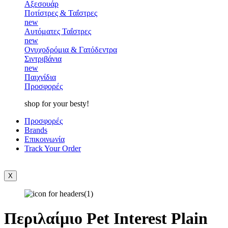
Αξεσουάρ
Ποτίστρες & Ταΐστρες
new
Αυτόματες Ταΐστρες
new
Ονυχοδρόμια & Γατόδεντρα
Σιντριβάνια
new
Παιχνίδια
Προσφορές
shop for your besty!
Προσφορές
Brands
Επικοινωνία
Track Your Order
X
Περιλαίμιο Pet Interest Plain