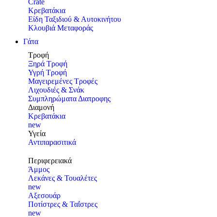
Crate
Κρεβατάκια
Είδη Ταξιδιού & Αυτοκινήτου
Κλουβιά Μεταφοράς
Γάτα
Τροφή
Ξηρά Τροφή
Υγρή Τροφή
Μαγειρεμένες Τροφές
Λιχουδιές & Σνάκ
Συμπληρώματα Διατροφης
Διαμονή
Κρεβατάκια
new
Υγεία
Αντιπαρασιτικά
Περιφερειακά
Άμμος
Λεκάνες & Τουαλέτες
new
Αξεσουάρ
Ποτίστρες & Ταΐστρες
new