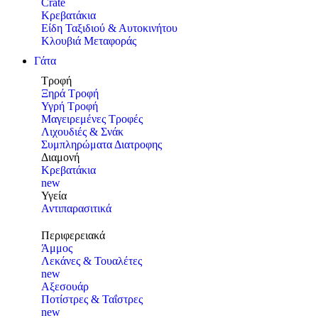
Crate
Κρεβατάκια
Είδη Ταξιδιού & Αυτοκινήτου
Κλουβιά Μεταφοράς
Γάτα
Τροφή
Ξηρά Τροφή
Υγρή Τροφή
Μαγειρεμένες Τροφές
Λιχουδιές & Σνάκ
Συμπληρώματα Διατροφης
Διαμονή
Κρεβατάκια
new
Υγεία
Αντιπαρασιτικά
Περιφερειακά
Άμμος
Λεκάνες & Τουαλέτες
new
Αξεσουάρ
Ποτίστρες & Ταΐστρες
new