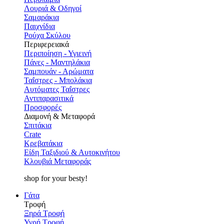
Λουριά & Οδηγοί
Σαμαράκια
Παιχνίδια
Ρούχα Σκύλου
Περιφερειακά
Περιποίηση - Υγιεινή
Πάνες - Μαντηλάκια
Σαμπουάν - Αρώματα
Ταΐστρες - Μπολάκια
Αυτόματες Ταΐστρες
Αντιπαρασιτικά
Προσφορές
Διαμονή & Μεταφορά
Σπιτάκια
Crate
Κρεβατάκια
Είδη Ταξιδιού & Αυτοκινήτου
Κλουβιά Μεταφοράς
shop for your besty!
Γάτα
Τροφή
Ξηρά Τροφή
Υγρή Τροφή