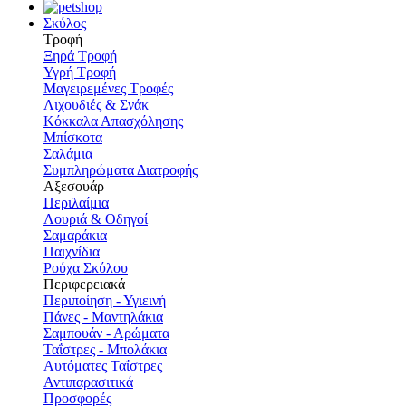
Σκύλος
Τροφή
Ξηρά Τροφή
Υγρή Τροφή
Μαγειρεμένες Τροφές
Λιχουδιές & Σνάκ
Κόκκαλα Απασχόλησης
Μπίσκοτα
Σαλάμια
Συμπληρώματα Διατροφής
Αξεσουάρ
Περιλαίμια
Λουριά & Οδηγοί
Σαμαράκια
Παιχνίδια
Ρούχα Σκύλου
Περιφερειακά
Περιποίηση - Υγιεινή
Πάνες - Μαντηλάκια
Σαμπουάν - Αρώματα
Ταΐστρες - Μπολάκια
Αυτόματες Ταΐστρες
Αντιπαρασιτικά
Προσφορές