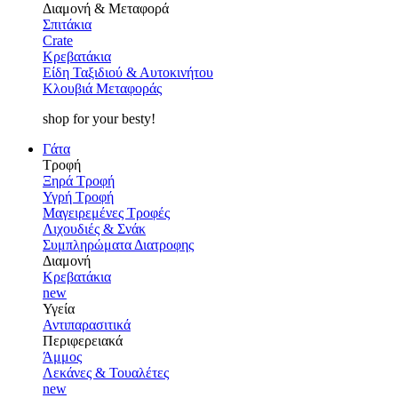
Διαμονή & Μεταφορά
Σπιτάκια
Crate
Κρεβατάκια
Είδη Ταξιδιού & Αυτοκινήτου
Κλουβιά Μεταφοράς
shop for your besty!
Γάτα
Τροφή
Ξηρά Τροφή
Υγρή Τροφή
Μαγειρεμένες Τροφές
Λιχουδιές & Σνάκ
Συμπληρώματα Διατροφης
Διαμονή
Κρεβατάκια
new
Υγεία
Αντιπαρασιτικά
Περιφερειακά
Άμμος
Λεκάνες & Τουαλέτες
new