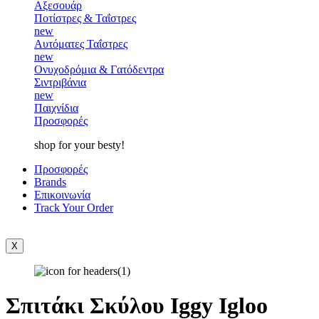
Αξεσουάρ
Ποτίστρες & Ταΐστρες
new
Αυτόματες Ταΐστρες
new
Ονυχοδρόμια & Γατόδεντρα
Σιντριβάνια
new
Παιχνίδια
Προσφορές
shop for your besty!
Προσφορές
Brands
Επικοινωνία
Track Your Order
X
Σπιτάκι Σκύλου Iggy Igloo