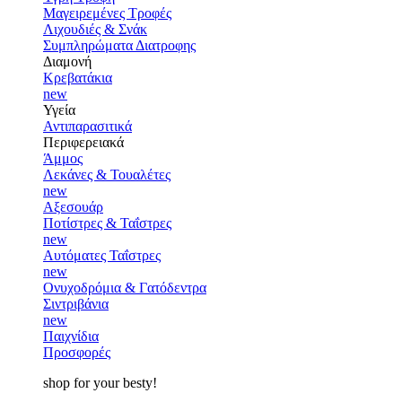
Μαγειρεμένες Τροφές
Λιχουδιές & Σνάκ
Συμπληρώματα Διατροφης
Διαμονή
Κρεβατάκια
new
Υγεία
Αντιπαρασιτικά
Περιφερειακά
Άμμος
Λεκάνες & Τουαλέτες
new
Αξεσουάρ
Ποτίστρες & Ταΐστρες
new
Αυτόματες Ταΐστρες
new
Ονυχοδρόμια & Γατόδεντρα
Σιντριβάνια
new
Παιχνίδια
Προσφορές
shop for your besty!