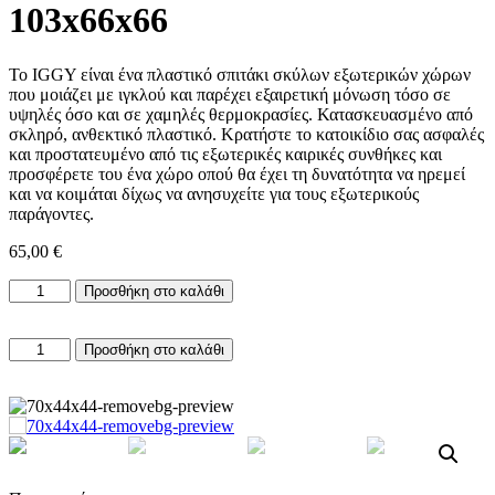
103x66x66
Το IGGY είναι ένα πλαστικό σπιτάκι σκύλων εξωτερικών χώρων
που μοιάζει με ιγκλού και παρέχει εξαιρετική μόνωση τόσο σε
υψηλές όσο και σε χαμηλές θερμοκρασίες. Κατασκευασμένο από
σκληρό, ανθεκτικό πλαστικό. Κρατήστε το κατοικίδιο σας ασφαλές
και προστατευμένο από τις εξωτερικές καιρικές συνθήκες και
προσφέρετε του ένα χώρο οπού θα έχει τη δυνατότητα να ηρεμεί
και να κοιμάται δίχως να ανησυχείτε για τους εξωτερικούς
παράγοντες.
65,00
€
Σπιτάκι
Προσθήκη στο καλάθι
Σκύλου
Iggy
Σπιτάκι
Igloo
Προσθήκη στο καλάθι
Σκύλου
103x66x66
Iggy
ποσότητα
Igloo
103x66x66
ποσότητα