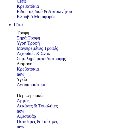
Crate
Κρεβατάκια
Είδη Ταξιδιού & Αυτοκινήτου
Κλουβιά Μεταφοράς
Γάτα
Τροφή
Ξηρά Τροφή
Υγρή Τροφή
Μαγειρεμένες Τροφές
Λιχουδιές & Σνάκ
Συμπληρώματα Διατροφης
Διαμονή
Κρεβατάκια
new
Υγεία
Αντιπαρασιτικά
Περιφερειακά
Άμμος
Λεκάνες & Τουαλέτες
new
Αξεσουάρ
Ποτίστρες & Ταΐστρες
new