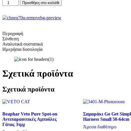
Weego
&
Προσθήκη στο καλάθι
Adult
Carrots
Chicken
3Kg
&
ποσότητα
Carrots
3Kg
ποσότητα
Περιγραφή
Σύνθεση
Αναλυτικά συστατικά
Ημερήσια δοσολογία
Σχετικά προϊόντα
Σχετικά προϊόντα
Beaphar Veto Pure Spot-on
Σαμαράκι Go Get Simpl
Αντιπαρασιτικές Αμπούλες
Harness Small 50-64cm
Γάτας 3τμχ
Άμεσα διαθέσιμο