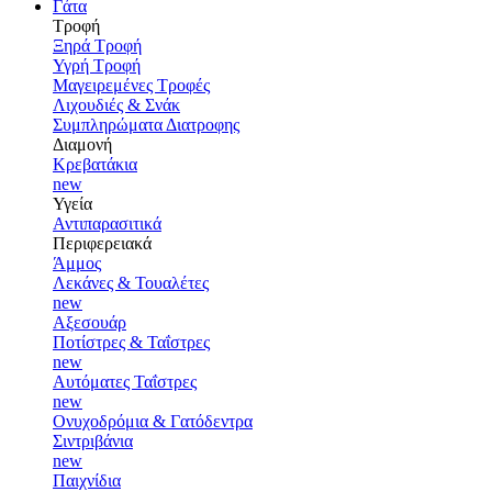
Γάτα
Τροφή
Ξηρά Τροφή
Υγρή Τροφή
Μαγειρεμένες Τροφές
Λιχουδιές & Σνάκ
Συμπληρώματα Διατροφης
Διαμονή
Κρεβατάκια
new
Υγεία
Αντιπαρασιτικά
Περιφερειακά
Άμμος
Λεκάνες & Τουαλέτες
new
Αξεσουάρ
Ποτίστρες & Ταΐστρες
new
Αυτόματες Ταΐστρες
new
Ονυχοδρόμια & Γατόδεντρα
Σιντριβάνια
new
Παιχνίδια