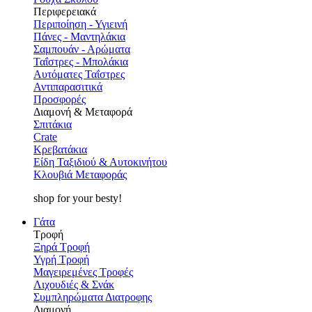
Περιφερειακά
Περιποίηση - Υγιεινή
Πάνες - Μαντηλάκια
Σαμπουάν - Αρώματα
Ταΐστρες - Μπολάκια
Αυτόματες Ταΐστρες
Αντιπαρασιτικά
Προσφορές
Διαμονή & Μεταφορά
Σπιτάκια
Crate
Κρεβατάκια
Είδη Ταξιδιού & Αυτοκινήτου
Κλουβιά Μεταφοράς
shop for your besty!
Γάτα
Τροφή
Ξηρά Τροφή
Υγρή Τροφή
Μαγειρεμένες Τροφές
Λιχουδιές & Σνάκ
Συμπληρώματα Διατροφης
Διαμονή