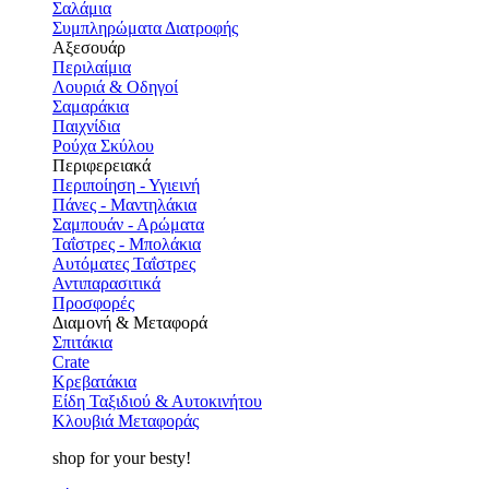
Σαλάμια
Συμπληρώματα Διατροφής
Αξεσουάρ
Περιλαίμια
Λουριά & Οδηγοί
Σαμαράκια
Παιχνίδια
Ρούχα Σκύλου
Περιφερειακά
Περιποίηση - Υγιεινή
Πάνες - Μαντηλάκια
Σαμπουάν - Αρώματα
Ταΐστρες - Μπολάκια
Αυτόματες Ταΐστρες
Αντιπαρασιτικά
Προσφορές
Διαμονή & Μεταφορά
Σπιτάκια
Crate
Κρεβατάκια
Είδη Ταξιδιού & Αυτοκινήτου
Κλουβιά Μεταφοράς
shop for your besty!