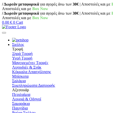
/ Δωρεάν μεταφορικά
για αγορές άνω των
30€
| Αποστολές και με
Αποστολές και με
Box Now
/ Δωρεάν μεταφορικά
για αγορές άνω των
30€
| Αποστολές και με
Αποστολές και με
Box Now
0,00
€
0
Cart
Σκύλος
Τροφή
Ξηρά Τροφή
Υγρή Τροφή
Μαγειρεμένες Τροφές
Λιχουδιές & Σνάκ
Κόκκαλα Απασχόλησης
Μπίσκοτα
Σαλάμια
Συμπληρώματα Διατροφής
Αξεσουάρ
Περιλαίμια
Λουριά & Οδηγοί
Σαμαράκια
Παιχνίδια
Ρούχα Σκύλου