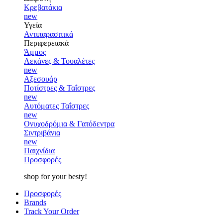
Κρεβατάκια
new
Υγεία
Αντιπαρασιτικά
Περιφερειακά
Άμμος
Λεκάνες & Τουαλέτες
new
Αξεσουάρ
Ποτίστρες & Ταΐστρες
new
Αυτόματες Ταΐστρες
new
Ονυχοδρόμια & Γατόδεντρα
Σιντριβάνια
new
Παιχνίδια
Προσφορές
shop for your besty!
Προσφορές
Brands
Track Your Order