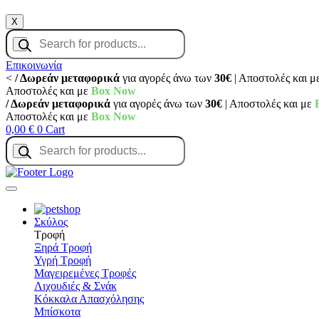
X
Products
search
Επικοινωνία
<
/ Δωρεάν μεταφορικά
για αγορές άνω των
30€
| Αποστολές και μ
Αποστολές και με
Box Now
/ Δωρεάν μεταφορικά
για αγορές άνω των
30€
| Αποστολές και με
Αποστολές και με
Box Now
0,00
€
0
Cart
Products
search
Σκύλος
Τροφή
Ξηρά Τροφή
Υγρή Τροφή
Μαγειρεμένες Τροφές
Λιχουδιές & Σνάκ
Κόκκαλα Απασχόλησης
Μπίσκοτα