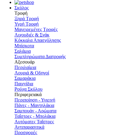
Σκύλος
Τροφή
Ξηρά Τροφή
Υγρή Τροφή
Μαγειρεμένες Τροφές
Λιχουδιές & Σνάκ
Κόκκαλα Απασχόλησης
Μπίσκοτα
Σαλάμια
Συμπληρώματα Διατροφής
Αξεσουάρ
Περιλαίμια
Λουριά & Οδηγοί
Σαμαράκια
Παιχνίδια
Ρούχα Σκύλου
Περιφερειακά
Περιποίηση - Υγιεινή
Πάνες - Μαντηλάκια
Σαμπουάν - Αρώματα
Ταΐστρες - Μπολάκια
Αυτόματες Ταΐστρες
Αντιπαρασιτικά
Προσφορές