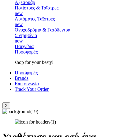
Αξεσουάρ
Ποτίστρες & Ταΐστρες
new
Αυτόματες Ταΐστρες
new
Ονυχοδρόμια & Γατόδεντρα
Σιντριβάνια
new
Παιχνίδια
Προσφορές
shop for your besty!
Προσφορές
Brands
Επικοινωνία
Track Your Order
X
Υιοθέτησε και εσύ ένα