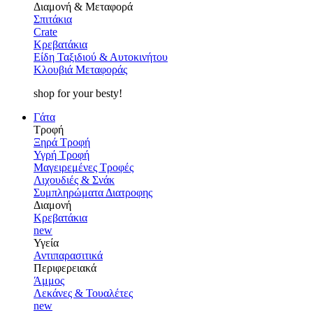
Διαμονή & Μεταφορά
Σπιτάκια
Crate
Κρεβατάκια
Είδη Ταξιδιού & Αυτοκινήτου
Κλουβιά Μεταφοράς
shop for your besty!
Γάτα
Τροφή
Ξηρά Τροφή
Υγρή Τροφή
Μαγειρεμένες Τροφές
Λιχουδιές & Σνάκ
Συμπληρώματα Διατροφης
Διαμονή
Κρεβατάκια
new
Υγεία
Αντιπαρασιτικά
Περιφερειακά
Άμμος
Λεκάνες & Τουαλέτες
new