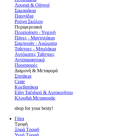
Λουριά & Οδηγοί
Σαμαράκια
Παιχνίδια
Ρούχα Σκύλου
Περιφερειακά
Περιποίηση - Υγιεινή
Πάνες - Μαντηλάκια
Σαμπουάν - Αρώματα
Ταΐστρες - Μπολάκια
Αυτόματες Ταΐστρες
Αντιπαρασιτικά
Προσφορές
Διαμονή & Μεταφορά
Σπιτάκια
Crate
Κρεβατάκια
Είδη Ταξιδιού & Αυτοκινήτου
Κλουβιά Μεταφοράς
shop for your besty!
Γάτα
Τροφή
Ξηρά Τροφή
Υγρή Τροφή