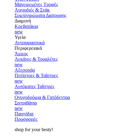
Μαγειρεμένες Τροφές
Λιχουδιές & Σνάκ
Συμπληρώματα Διατροφης
Διαμονή
Κρεβατάκια
new
Υγεία
Αντιπαρασιτικά
Περιφερειακά
Άμμος
Λεκάνες & Τουαλέτες
new
Αξεσουάρ
Ποτίστρες & Ταΐστρες
new
Αυτόματες Ταΐστρες
new
Ονυχοδρόμια & Γατόδεντρα
Σιντριβάνια
new
Παιχνίδια
Προσφορές
shop for your besty!